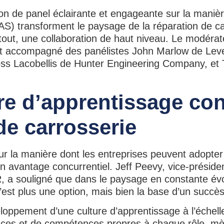
n de panel éclairante et engageante sur la manièr
S) transforment le paysage de la réparation de ca
rtout, une collaboration de haut niveau. Le modérat
t accompagné des panélistes John Marlow de Leve
oss Lacobellis de Hunter Engineering Company, et
ure d’apprentissage co
de carrosserie
ur la manière dont les entreprises peuvent adopter
un avantage concurrentiel. Jeff Peevy, vice-préside
R, a souligné que dans le paysage en constante évo
n’est plus une option, mais bien la base d’un succè
ppement d’une culture d’apprentissage à l’échelle d
nces et de compétences propres à chaque rôle, m