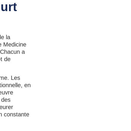
ourt
e la
e Medicine
. Chacun a
et de
erme. Les
tionnelle, en
’œuvre
 des
eurer
en constante