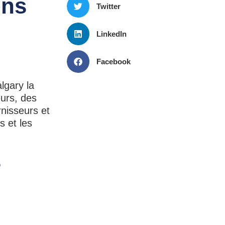
ons
Twitter
LinkedIn
Facebook
lgary la
eurs, des
nisseurs et
s et les
s